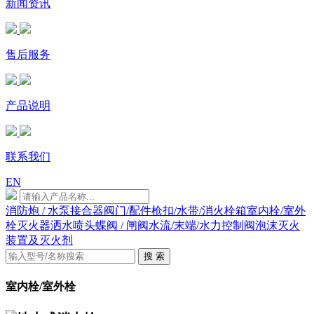
新闻资讯
售后服务
产品说明
联系我们
EN
消防炮 / 水泵接合器
阀门/配件
枪扣/水带/消火栓箱
室内栓/室外
栓
灭火器
洒水喷头
蝶阀 / 闸阀
水流/末端/水力控制阀
泡沫灭火
装置及灭火剂
搜 索
室内栓/室外栓