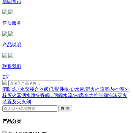
新闻资讯
售后服务
产品说明
联系我们
EN
消防炮 / 水泵接合器
阀门/配件
枪扣/水带/消火栓箱
室内栓/室外
栓
灭火器
洒水喷头
蝶阀 / 闸阀
水流/末端/水力控制阀
泡沫灭火
装置及灭火剂
搜 索
产品分类