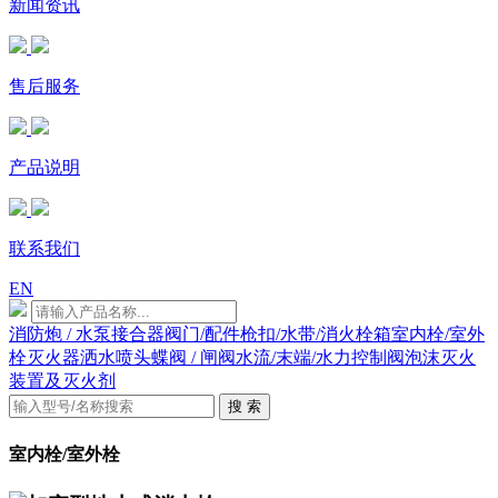
新闻资讯
售后服务
产品说明
联系我们
EN
消防炮 / 水泵接合器
阀门/配件
枪扣/水带/消火栓箱
室内栓/室外
栓
灭火器
洒水喷头
蝶阀 / 闸阀
水流/末端/水力控制阀
泡沫灭火
装置及灭火剂
搜 索
室内栓/室外栓