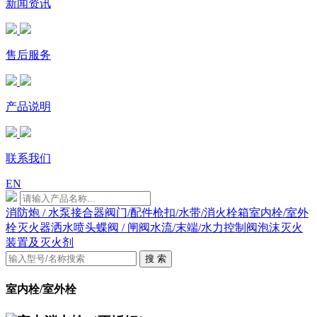
新闻资讯
售后服务
产品说明
联系我们
EN
消防炮 / 水泵接合器
阀门/配件
枪扣/水带/消火栓箱
室内栓/室外
栓
灭火器
洒水喷头
蝶阀 / 闸阀
水流/末端/水力控制阀
泡沫灭火
装置及灭火剂
搜 索
室内栓/室外栓