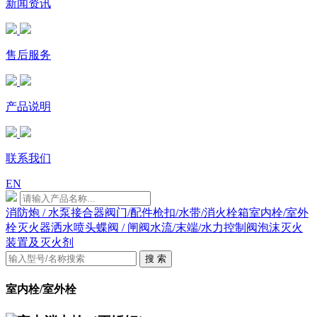
新闻资讯
售后服务
产品说明
联系我们
EN
消防炮 / 水泵接合器
阀门/配件
枪扣/水带/消火栓箱
室内栓/室外
栓
灭火器
洒水喷头
蝶阀 / 闸阀
水流/末端/水力控制阀
泡沫灭火
装置及灭火剂
搜 索
室内栓/室外栓