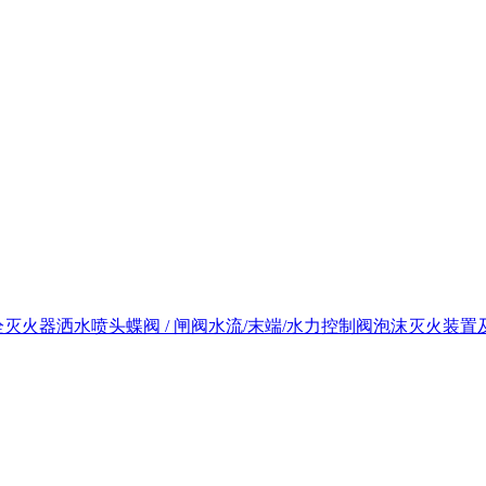
栓
灭火器
洒水喷头
蝶阀 / 闸阀
水流/末端/水力控制阀
泡沫灭火装置